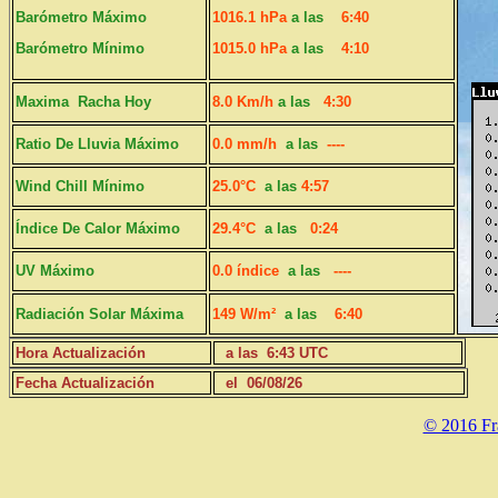
Barómetro Máximo
1016.1 hPa
a las
6:40
Barómetro Mínimo
1015.0 hPa
a las
4:10
Maxima Racha Hoy
8.0 Km/h
a las
4:30
Ratio De Lluvia Máximo
0.0 mm/h
a las
----
Wind Chill Mínimo
25.0°C
a las
4:57
Índice De Calor Máximo
29.4°C
a las
0:24
UV Máximo
0.0 índice
a las
----
Radiación Solar Máxima
149 W/m²
a las
6:40
Hora Actualización
a las 6:43 UTC
Fecha Actualización
el 06/08/26
© 2016 Fr