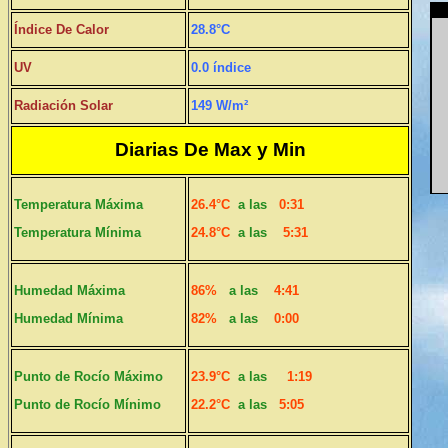
Índice De Calor
28.8°C
UV
0.0 índice
Radiación Solar
149 W/m²
Diarias De Max y Min
Temperatura Máxima
26.4°C
a las
0:31
Temperatura Mínima
24.8°C
a las
5:31
Humedad Máxima
86%
a las
4:41
Humedad Mínima
82%
a las
0:00
Punto de Rocío Máximo
23.9°C
a las
1:19
Punto de Rocío Mínimo
22.2°C
a las
5:05